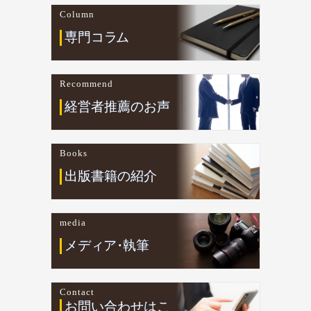
Column
専門コ
ラ
ム
Recommend
経営者推薦のお声
Books
出版書籍の紹介
media
メデ
ィ
ア
・
執筆
Contact
お問い合わせはこ