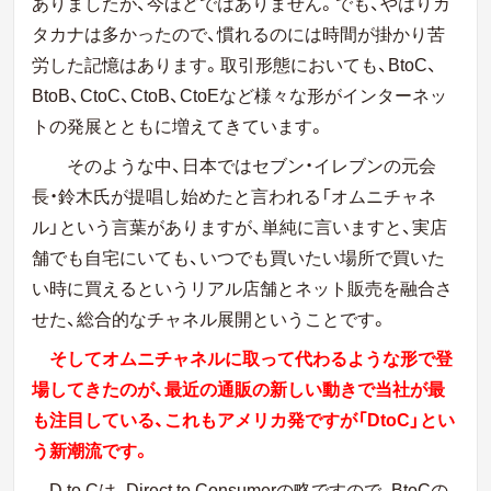
ありましたが、今ほどではありません。でも、やはりカ
タカナは多かったので、慣れるのには時間が掛かり苦
労した記憶はあります。取引形態においても、BtoC、
BtoB、CtoC、CtoB、CtoEなど様々な形がインターネッ
トの発展とともに増えてきています。
そのような中、日本ではセブン・イレブンの元会
長・鈴木氏が提唱し始めたと言われる「オムニチャネ
ル」という言葉がありますが、単純に言いますと、実店
舗でも自宅にいても、いつでも買いたい場所で買いた
い時に買えるというリアル店舗とネット販売を融合さ
せた、総合的なチャネル展開ということです。
そしてオムニチャネルに取って代わるような形で登
場してきたのが、最近の通販の新しい動きで当社が最
も注目している、これもアメリカ発ですが「DtoC」とい
う新潮流です。
D to Cは、Direct to Consumerの略ですので、BtoCの