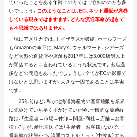
ていったことをある年齢上の方ではご存知のの方も多
いでしょう。
このようなことは、EC、ネット通販が席巻
している現在ではますます、どんな流通革命が起きて
も不思議ではありません。
現にアメリカでは、トイザラスが破綻、ホールフーズ
もAmazonの傘下に、Macy’s、ウォルマート、シアーズ
など大型の百貨店や店舗も2017年には3,000店舗以上
が閉店するとも言われているような状況です。出店過
多などの問題もあったでしょうし、全てがECの影響で
はないとは思いますが、大きな一因であることは事実
です。
25年前ほど、私が北海道海産物の産直通販を業界
に先駆けていち早く手がけていた頃、一般的な流通経
路は、「生産者→市場→仲卸→問屋・商社→店舗→お客
様」ですが、産地直送では「生産者→お客様」なので、一
番新鮮な状態かつ、流通コストをカット（中抜き）する