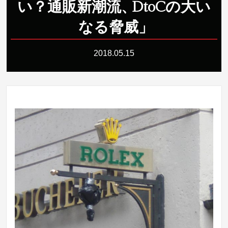
い？通販新潮流
、
DtoCの大い
なる脅威
」
2018.05.15