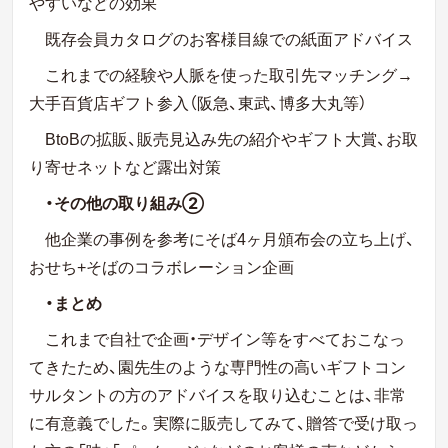
やすいなどの効果
既存会員カタログのお客様目線での紙面アドバイス
これまでの経験や人脈を使った取引先マッチング→
大手百貨店ギフト参入（阪急、東武、博多大丸等）
BtoB
の拡販、販売見込み先の紹介やギフト大賞、お取
り寄せネットなど露出対策
・その他の取り組み②
他企業の事例を参考にそば
4
ヶ月頒布会の立ち上げ、
おせち
+
そばのコラボレーション企画
・まとめ
これまで自社で企画・デザイン等をすべておこなっ
てきたため、園先生のような専門性の高いギフトコン
サルタントの方のアドバイスを取り込むことは、非常
に有意義でした。実際に販売してみて、贈答で受け取っ