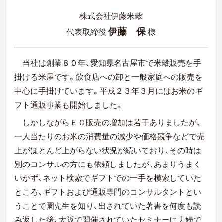
株式会社伊藤米穀
伊藤 保
代表取締役
様
当社は創業８０年、愛知県名古屋市で米穀販売を手
掛ける米屋です。飲食店への卸と一般家庭への販売を
中心に手掛けています。平成２３年３月にはお米のギ
フト通販事業も開始しました。
しかしながらＥＣ販売の増加は若干ありましたが、
一人当たりのお米の消費量の減少や価格競争などで売
上がほとんど上がらない状況が続いており、その時は
別のコンサルの方にも依頼しましたが、あまりうまく
いかず、ネット検索でギフトでの一手を模索していた
ところ、ギフトおよび通販専門のコンサルタントとい
うことで園先生を知り、出されていた著書を何度も読
み返した後、大阪で開催されていたセミナーに夫婦で