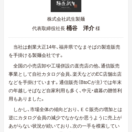
株式会社武生製麺
桶谷 洋介
代表取締役社長
様
当社は創業大正
14
年、福井県でなまそばの製造販売
を手掛ける製麺会社です。
全国の小売店卸や工場併設の直売店の他、通信販売
事業として自社カタログ会員、楽天などの
EC
店舗出店
などを手掛けています。通信販売（
BtoC
が主）では年末
の年越しそばなど自家利用も多く、中元・歳暮の贈答利
用もありました。
しかし、市場全体の傾向どおり、ＥＣ販売の増加とは
逆にカタログ会員の減少でなかなか思うように売上が
あがらない状況が続いており、次の一手を模索してい