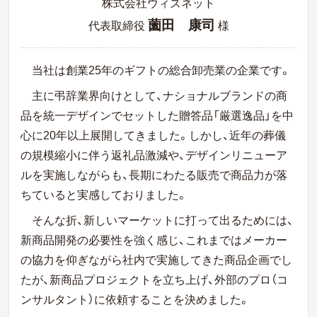
株式会社ウィズネット
薗田 康司
代表取締役
様
当社は創業25年のギフトの総合卸売業の企業です。
主に弔辞業界向けとして、ナショナルブランドの商
品を統一デザインでセットした贈答品「厳選逸品」を中
心に
20
年以上展開してきました。しかし、近年の葬儀
の規模縮小に伴う返礼品激減や、デザインリニューア
ルを実施しながらも、長期にわたる販売で商品力が落
ちていると実感しておりました。
そんな折、新しいマーケットに打って出るためには、
新商品開発の必要性を強く感じ、これまではメーカー
の協力を仰ぎながら社内で実施してきた商品企画でし
たが、新商品プロジェクトを立ち上げ、外部のプロ（コ
ンサルタント）に依頼することを決めました。