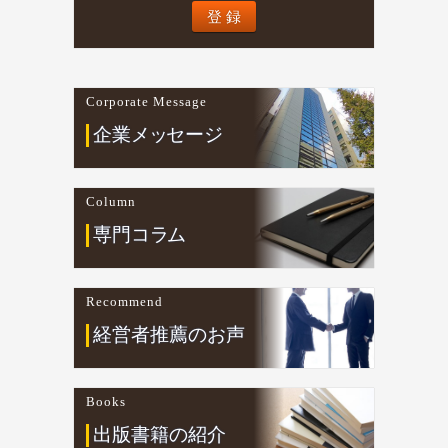
Corporate Message
企業
メ
ッ
セージ
Column
専門コ
ラ
ム
Recommend
経営者推薦のお声
Books
出版書籍の紹介