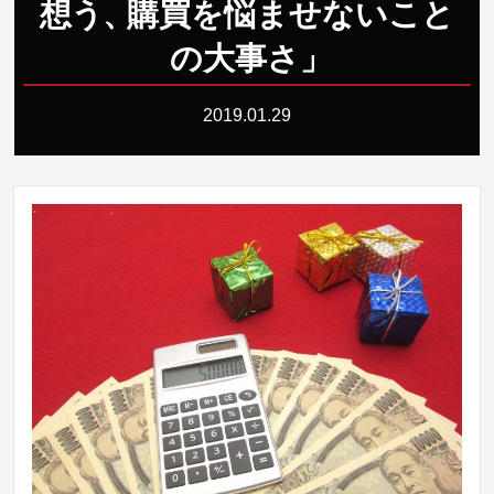
想
う
、
購買を悩ませないこと
の大事さ
」
2019.01.29