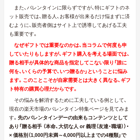
また、バレンタインに限らずですが、特にギフトのネ
ット販売では、贈る人、お客様が出来るだけ悩まずに済
むように、販売者側はサイト上で誘導してあげる工夫
も重要です。
なぜギフトでは重要なのかは、当コラムで何度も申
していたりもしますが、ギフト購入を考える場面では、
贈る相手が具体的な商品を指定してこない限り「誰に
何を、いくらの予算で、いつ贈るか」ということに悩み
ます。このことこそが自家需要とは大きく異なる、ギフ
ト特有の購買心理だからです。
その悩みを解消するために工夫している例として、
現在の楽天市場のバレンタイン特集ページを見てみま
す。
先のバレンタインデーの由来もコンテンツとして
あり「贈る相手
（本命、大切な人
or
義理（友達・職場））・
×
価格別（
1
,
000
円未満～
4
,
000
円以上までの
4
種類」で