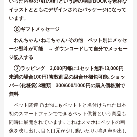
いった内容の「虹の橋」という詩の物語
BOOK
を素朴な
イラストとともにデザインされたパッケージになって
います。
⑥ギフトメッセージ
わんちゃん・ねこちゃん・その他 ペット別にメッセ
ージ熨斗が可能
→
ダウンロードして自分でメッセー
ジ記入する
⑦ラッピング
3
,
000
円毎に
1
セット無料（
3
,
000
円
未満の場合
100
円）複数商品の組合せ梱包可能、ショッ
パー（化粧袋）
3
種類
300/600/1000
円の購入価格別で
無料
ペット関連では他にもペットトと名付けられた日本
初のスマートフォンでできるペット供養という商品も
同時に展開されています。これはスマホにペットの画
像を映し出し、目と口元が少し動いたり、鳴き声を出し