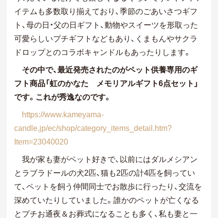
イテムも多数取り揃えており、季節のごあいさつギフ
ト、母の日・父の日ギフト、動物やスイーツを形取った
可愛らしいプチギフトなどもあり、くまもんやサクラ
ドロップとのコラボキャンドルもあったりします。
その中で、最近発売されたのがペット供養専用のギ
フト商品「虹のかなた メモリアルギフト
6
点セット」
です。これが秀逸なのです。
https://www.kameyama-
candle.jp/ec/shop/category_items_detail.htm?
Item=23040020
我が家も妻がペット好きで、以前にはダルメシアン
とラブラドールの犬
2
匹、猫も
2
匹の計
4
匹を飼ってい
て、ペットを飼う仲間同士でお散歩に行ったり、交流を
深めていたりしていました。誰かのペットが亡くなる
とプチお通夜＆お葬式になることも多く、私も妻と一