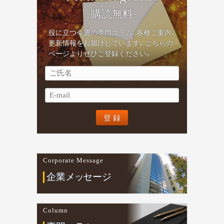
-購読無料-
役に立つ今週の専門コラム、各種ご案内、
更新情報をお届けしています。こちらの
ページよりぜひご登録ください。
Corporate Message
企業
メ
ッ
セージ
Column