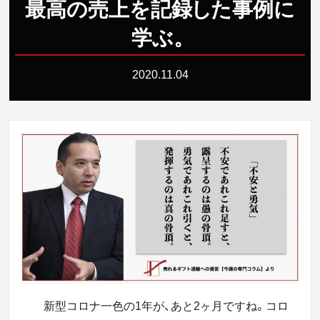
最高の売上を記
録
し
た事例に
学ぶ
。
2020.11.04
新型コロナ一色の1年が、あと2ヶ月ですね。コロ