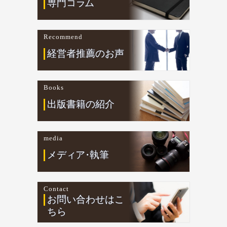
専門コ
ラ
ム
Recommend
経営者推薦のお声
Books
出版書籍の紹介
media
メデ
ィ
ア
・
執筆
Contact
お問い合わせはこ
ちら