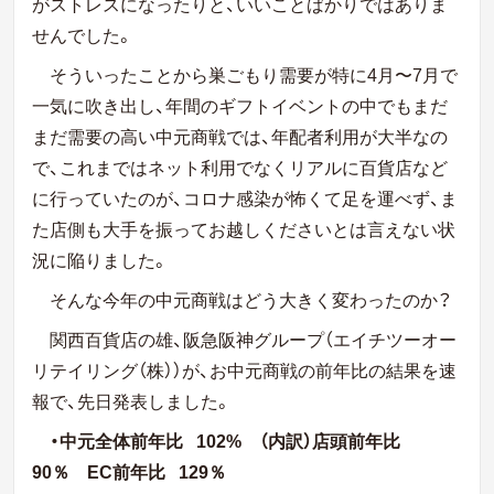
がストレスになったりと、いいことばかりではありま
せんでした。
そういったことから巣ごもり需要が特に4月〜7月で
一気に吹き出し、年間のギフトイベントの中でもまだ
まだ需要の高い中元商戦では、年配者利用が大半なの
で、これまではネット利用でなくリアルに百貨店など
に行っていたのが、コロナ感染が怖くて足を運べず、ま
た店側も大手を振ってお越しくださいとは言えない状
況に陥りました。
そんな今年の中元商戦はどう大きく変わったのか？
関西百貨店の雄、阪急阪神グループ（エイチツーオー
リテイリング（株））が、お中元商戦の前年比の結果を速
報で、先日発表しました。
・中元全体前年比
102% （内訳）店頭前年比
90％ EC前年比
129％