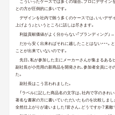
こういったケースでは多くの場合、プロにデザイン
との方が圧倒的に多いです。
デザインを社内で賄う多くのケースでは、いいデザイ
上げよう」というところに話しは尽きます。
利益貢献価値がよく分からない「ブランディング」→「
だから安く出来ればそれに越したことはない・・・。
ことが出来ていないのです。
先日、私が参加した主にメーカーさんが集まるある
副社長が小売用の新商品を開発され、参加者全員にそ
た。
副社長はこう言われました。
「ラベルに記した商品名の文字は、社内で字のきれい
著名な書家の方に書いていただいたものを比較しまし
全然仕上がりが違いました！皆さん、どうですか？素敵で