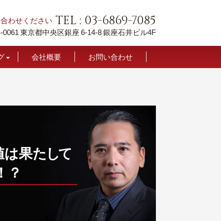
TEL : 03-6869-7085
い合わせください
-0061
東京都中央区銀座 6-14-8
銀座石井ビル4F
グ
会社概要
お問い合わせ
て
値は果
た
し
て
！？