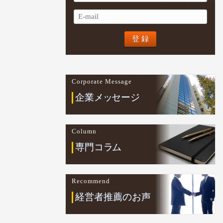
Corporate Message
企業
メ
ッ
セージ
Column
専門コ
ラ
ム
Recommend
経営者推薦のお声