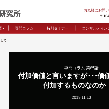
お気軽にお問
〒104
歴
専門コラム
特別セミナー
コンサルティン
お声
価格につい
付加価値と言いますが・・・価値は果たして付加するものなのか！？
専門コラム 第85話
付加価値と言います
が
・
・
・
価
付加するものなのか
2019.11.13