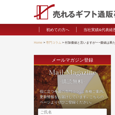
初めての方へ
当社実績&代表経
経営者推薦の
Home
専門コラム
メールマガジン登録
Mail-Magazine
-購読無料-
役に立つ今週の専門コラム、各種ご案内、
更新情報をお届けしています。こちらの
ページよりぜひご登録ください。