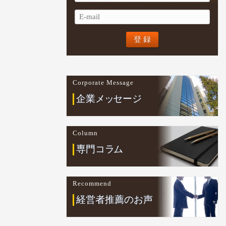
Corporate Message
企業
メ
ッ
セージ
Column
専門コ
ラ
ム
Recommend
経営者推薦のお声