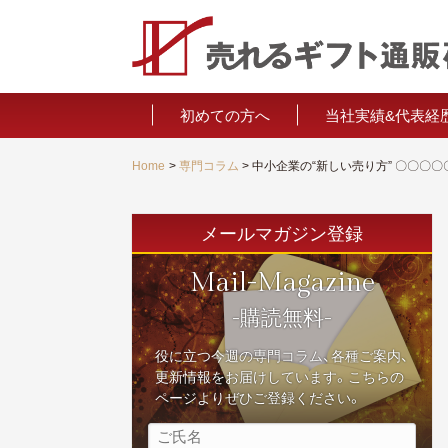
初めての方へ
当社実績&代表経
経営者推薦の
Home
専門コラム
メールマガジン登録
Mail-Magazine
-購読無料-
役に立つ今週の専門コラム、各種ご案内、
更新情報をお届けしています。こちらの
ページよりぜひご登録ください。