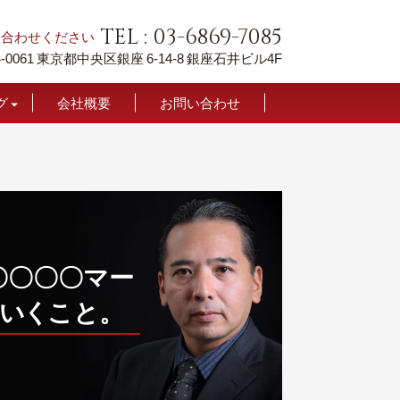
TEL : 03-6869-7085
い合わせください
-0061
東京都中央区銀座 6-14-8
銀座石井ビル4F
グ
会社概要
お問い合わせ
て
〇〇〇〇〇マー
い
く
こと
。