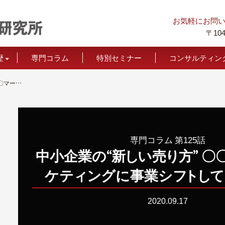
お気軽にお問
〒104
歴
専門コラム
特別セミナー
コンサルティン
お声
価格につい
中小企業の“新しい売り方” 〇〇〇〇〇マーケティングに事業シフトしていくこと。
専門コラム 第125話
中小企業の“
新
し
い
売
り
方” 
ケ
テ
ィ
ン
グに事業シ
フ
ト
し
て
2020.09.17