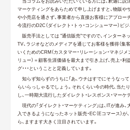
当コラムをお読みいただいている方には、釈迦に説法
マーケティングをあらためて申し上げますと、物販や
や小売店を通さず、事業者から直接お客様にアプローチ
今流行のD2C（ダイレクト・トゥ・コンシューマー）ビ
販売手法としては ”通信販売”ですので、インターネット
TV、ラジオなどのメディアを通じてお客様を獲得（集
いくためのCRM（カスタマー・リレーション・マネジメ
リュー）＝顧客生涯価値を最大まで引き上げ、売上・利
グ・・・ということと定義しています。
知らず知らずのうちに「あ、ウチはすでにそうなって
らいらっしゃるでしょう。それくらい今の時代、当た
し、一時期大流行したダイレクト・レスポンス・マーケ
現代の「ダイレクト・マーケティング」は、ITが進み
入できるようになったネット販売・EC（Eコマース）
ら、ますます大きく注目されています。