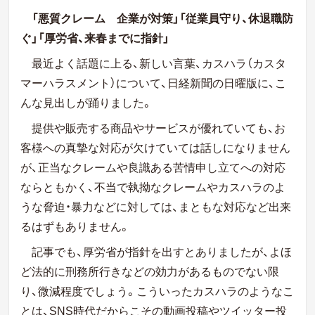
「悪質クレーム 企業が対策」「従業員守り、休退職防
ぐ」「厚労省、来春までに指針」
最近よく話題に上る、新しい言葉、カスハラ（カスタ
マーハラスメント）について、日経新聞の日曜版に、こ
んな見出しが踊りました。
提供や販売する商品やサービスが優れていても、お
客様への真摯な対応が欠けていては話しになりません
が、正当なクレームや良識ある苦情申し立てへの対応
ならともかく、不当で執拗なクレームやカスハラのよ
うな脅迫・暴力などに対しては、まともな対応など出来
るはずもありません。
記事でも、厚労省が指針を出すとありましたが、よほ
ど法的に刑務所行きなどの効力があるものでない限
り、微減程度でしょう。こういったカスハラのようなこ
とは、SNS時代だからこその動画投稿やツイッター投