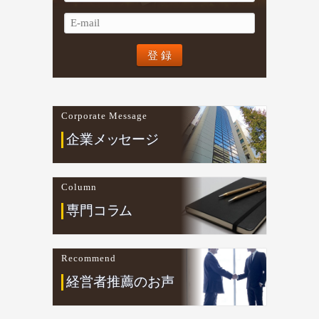
Corporate Message
企業
メ
ッ
セージ
Column
専門コ
ラ
ム
Recommend
経営者推薦のお声