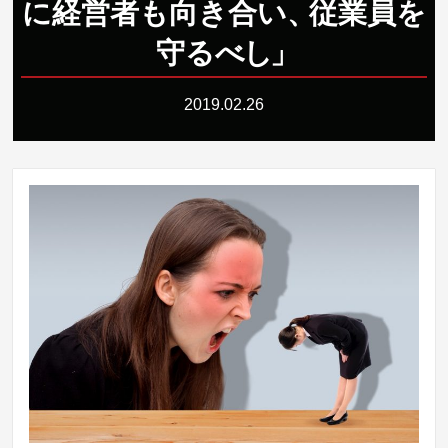
に経営者も向き合い
、
従業員を
守る
べ
し
」
2019.02.26