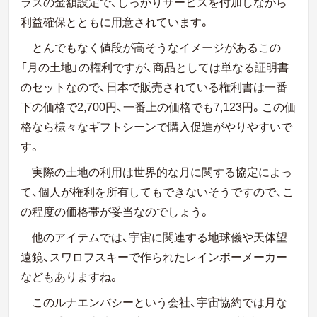
ラスの金額設定で、しっかりサービスを付加しながら
利益確保とともに用意されています。
とんでもなく値段が高そうなイメージがあるこの
「月の土地」の権利ですが、商品としては単なる証明書
のセットなので、日本で販売されている権利書は一番
下の価格で
2
,
700
円、一番上の価格でも
7
,
123
円。この価
格なら様々なギフトシーンで購入促進がやりやすいで
す。
実際の土地の利用は世界的な月に関する協定によっ
て、個人が権利を所有してもできないそうですので、こ
の程度の価格帯が妥当なのでしょう。
他のアイテムでは、宇宙に関連する地球儀や天体望
遠鏡、スワロフスキーで作られたレインボーメーカー
などもありますね。
このルナエンバシーという会社、宇宙協約では月な