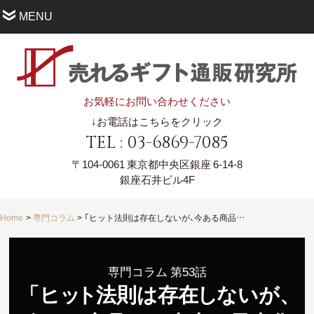
MENU
お気軽にお問い合わせください
↓お電話はこちらをクリック
TEL : 03-6869-7085
〒104-0061
東京都中央区銀座 6-14-8
銀座石井ビル4F
Home
専門コラム
「ヒット法則は存在しないが、今ある商品から売上を最大化する戦術は存在する」
専門コラム 第53話
「
ヒ
ッ
ト
法則は存
在
し
ないが
、