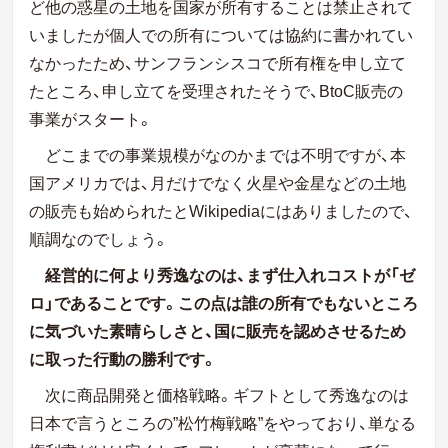
ど他の惑星の土地を国家が所有することは禁止されて
いましたが個人での所有については協約に書かれてい
なかったため、サンフランシスコで所有権を申し立て
たところ、申し立てを受理されたそうで、
BtoC
販売の
事業がスタート。
どこまでの事業規模がなのかまでは不明ですが、本
国アメリカでは、月だけでなく火星や金星などの土地
の販売も始められたと
Wikipedia
にはありましたので、
順調なのでしょう。
経営的に何より秀逸なのは、まず仕入れコストが「ゼ
ロ」であることです。この点は誰の所有でもないところ
に気づいた素晴らしさと、国に販売を認めさせるため
に取った行動の勝利です。
次に商品開発と価格戦略。ギフトとして秀逸なのは
日本で言うところの”松竹梅戦略”をやっており、単なる