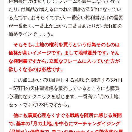
権利書だけは安くして、フレームが豪華になって行っ
たり、付属品が増えるにつれて価格が2.6倍になってい
る点です。おそらくですが、一番安い権利書だけの需要
が一番低く、一番上か上から二番目あたりが、売れ筋の
価格ラインでしょう。
そもそも、土地の権利を買うという行為そのものは
価格が高いイメージです。まして地球圏外です。そん
な権利書ですから、立派なフレームに入っていた方が
欲しくなるのは必然です。
この点において駄目押しする意味で、関連する
3
万円
～
5
万円の天体望遠鏡を販売しているところにも購買
心理的なテクニックを感じます。一番高い「月の土地」
セットでも
7
,
123
円ですから。
他にも購買心理をくすぐる戦略を随所に感じる展開
で、基本の「月の土地」を中心にマーチャンダイジング
（品揃え）・価格面で、ヨコ・タテ・ナナメへの効率的な展