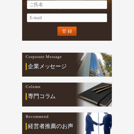
Corporate Message
企業
メ
ッ
セージ
Column
専門コ
ラ
ム
Recommend
経営者推薦のお声