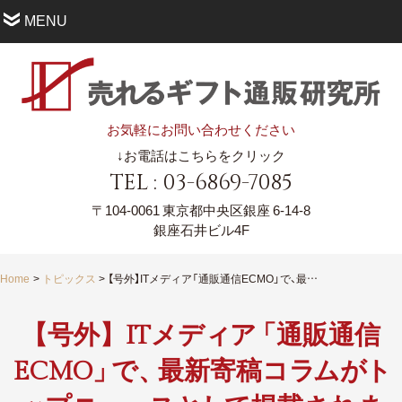
MENU
お気軽にお問い合わせください
↓お電話はこちらをクリック
TEL : 03-6869-7085
〒104-0061
東京都中央区銀座 6-14-8
銀座石井ビル4F
Home
トピックス
【号外】ITメディア「通販通信ECMO」で、最新寄稿コラムがトップニュースとして掲載されました！！
【号外】ITメデ
ィ
ア
「通販通信
ECMO
」
で
、
最新寄稿コ
ラ
ム
が
ト