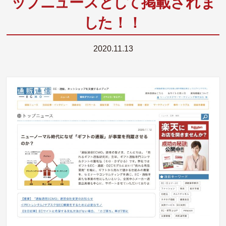
ッ
プ
ニ
ュ
ース
と
し
て掲載され
ま
し
た！！
2020.11.13