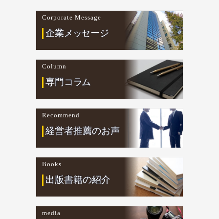
Corporate Message
企業
メ
ッ
セージ
Column
専門コ
ラ
ム
Recommend
経営者推薦のお声
Books
出版書籍の紹介
media