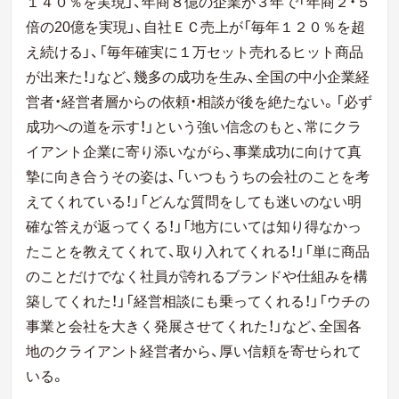
１４０％を実現」、年商８億の企業が３年
で「年商２・５
倍の20億を実現」、自社ＥＣ売上が「毎年１２０％を超
え
続ける」、「毎年確実に１万セット売れるヒット商品
が出来た！」など、
幾多の成功を生み、全国の中小企業経
営者・経営者層からの依頼・相談が
後を絶たない。
「必ず
成功への道を示す！」という強い信念のもと、常にクラ
イアント
企業に寄り添いながら、事業成功に向けて真
摯に向き合うその姿は、「い
つもうちの会社のことを考
えてくれている！」「どんな質問をしても迷い
のない明
確な答えが返ってくる！」「地方にいては知り得なかっ
たことを
教えてくれて、取り入れてくれる！」「単に商品
のことだけでなく社員
が誇れるブランドや仕組みを構
築してくれた！」「経営相談にも乗ってく
れる！」「ウチの
事業と会社を大きく発展させてくれた！」など、全国各
地のクライアント経営者から、厚い信頼を寄せられて
いる。