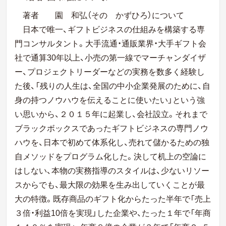
著者 園 和弘（その かずひろ）について
日本で唯一、ギフトビジネスの仕組みを構築する専
門コンサルタント。
大手流通・通販業界・大手ギフト会
社で通算30年以上、小売の第一線で
マーチャンダイザ
ー、プロジェクトリーダーなどの実務を数多く経験し
た
後、「残りの人生は、全国の中小企業発展のために、自
身の持つノウハウ
を伝えることに使いたい」という強
い思いから、２０１５年に起業し、
会社設立。それまで
ブラックボックスであったギフトビジネスの専門ノウ
ハウを、日本で初めて体系化し、売れて儲かるための独
自メソッドをプロ
グラム化した。
決して机上の空論に
はしない、本物の実務指導のスタイルは、少ないリ
ソー
スからでも、最大限の効果を生み出していくことが最
大の特徴。
既存商品のギフト化からたった半年で「売上
３倍・利益10倍を実現」し
た企業や、たった１年で「年商