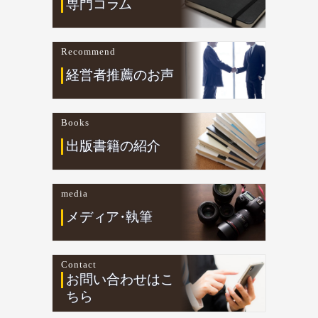
専門コ
ラ
ム
Recommend
経営者推薦のお声
Books
出版書籍の紹介
media
メデ
ィ
ア
・
執筆
Contact
お問い合わせはこ
ちら