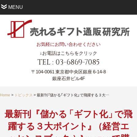
MENU
お気軽にお問い合わせください
↓お電話はこちらをクリック
TEL : 03-6869-7085
〒104-0061
東京都中央区銀座 6-14-8
銀座石井ビル4F
Home
トピックス
最新刊『儲かる「ギフト化」で飛躍する３大ポイント』（経営エッセンスブック ）Amazonで購入できます！
最新刊『儲か
る
「ギ
フ
ト
化
」
で飛
躍する３大
ポ
イ
ン
ト
』
（経営
エ