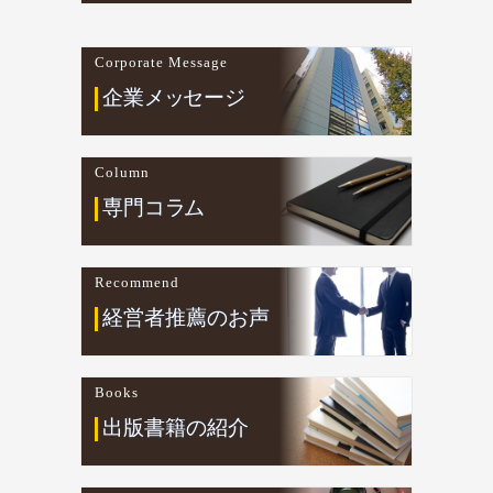
Corporate Message
企業
メ
ッ
セージ
Column
専門コ
ラ
ム
Recommend
経営者推薦のお声
Books
出版書籍の紹介