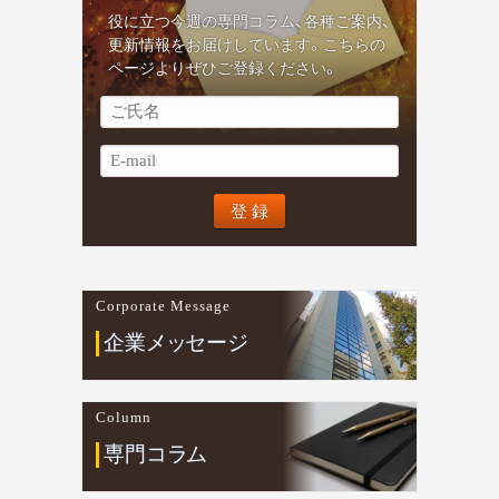
役に立つ今週の専門コラム、各種ご案内、
更新情報をお届けしています。こちらの
ページよりぜひご登録ください。
Corporate Message
企業
メ
ッ
セージ
Column
専門コ
ラ
ム