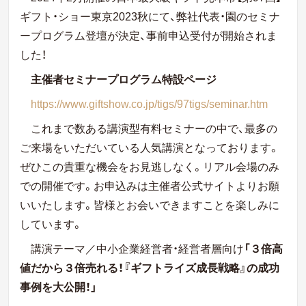
ギフト・ショー東京2023秋にて、
弊社
代表・園のセミナ
ープログラム登壇が決定、事前申込受付が開始されま
した！
主催者セミナープログラム特設ページ
https://www.giftshow.co.jp/tigs/97tigs/seminar.htm
これまで数ある講演型有料セミナーの中で、最多の
ご来場をいただいている人気講演となっております。
ぜひこの貴重な機会をお見逃しなく。リアル会場のみ
での開催です。お申込みは主催者公式サイトよりお願
いいたします。皆様とお会いできますことを楽しみに
しています。
講演テーマ／中小企業経営者・経営者層向け
「３倍高
値だから３倍売れる！『ギフトライズ成長戦略』の成功
事例を大公開！」