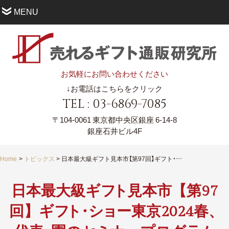
MENU
お気軽にお問い合わせください
↓お電話はこちらをクリック
TEL : 03-6869-7085
〒104-0061
東京都中央区銀座 6-14-8
銀座石井ビル4F
Home
トピックス
日本最大級ギフト見本市【第97回】ギフト・ショー東京2024春、代表・園のセミナープログラム登壇が決定！事前申込受付が開始されました。
日本最大級ギ
フ
ト
見本市【第97
回】ギ
フ
ト
・
シ
ョ
ー東京2024春
、