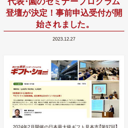
代
表
・
園の
セ
ミ
ナープログ
ラ
ム
登壇が決定！事前申込受付が開
始され
ま
し
た
。
2023.12.27
2024年2月開催の日本最大級ギフト見本市【第97回】