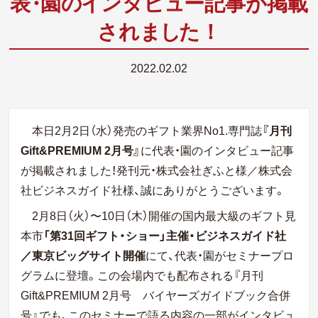
表
・
園
の
イ
ンタ
ビ
ュ
ー記事が掲載
され
ま
し
た！
2022.02.02
本日2月2日（水）発売のギフト業界No1.専門誌
『月刊
Gift&PREMIUM 2月号』
に代表・園のインタビュー記事
が掲載されました！発刊元・株式会社ぎふと様／株式会
社ビジネスガイド社様、誠にありがとうございます。
2月8日（火）〜10日（木）開催の国内最大級のギフト見
本市
「第31回ギフト・ショー」主催・ビジネスガイド社
／東京ビッグサイト開催
にて、代表・園がセミナープロ
グラムに登壇。この会場内でも配布される『月刊
Gift&PREMIUM 2月号 バイヤーズガイドブック合併
号』でも、このセミナーで語る内容の一部がインタビュ