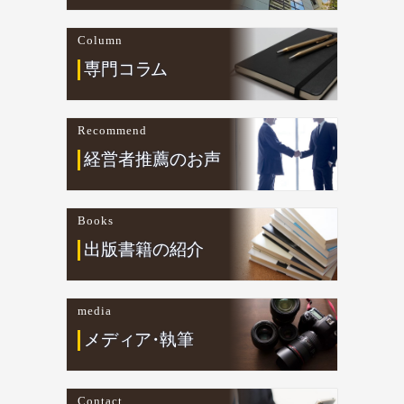
Column
専門コ
ラ
ム
Recommend
経営者推薦のお声
Books
出版書籍の紹介
media
メデ
ィ
ア
・
執筆
Contact