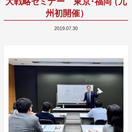
大戦略
セ
ミ
ナー 東
京
・
福
岡
（九
州初開催
）
2019.07.30