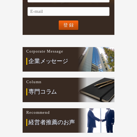
Corporate Message
企業
メ
ッ
セージ
Column
専門コ
ラ
ム
Recommend
経営者推薦のお声