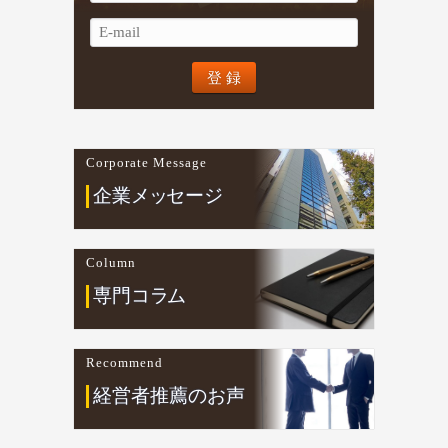
Corporate Message
企業
メ
ッ
セージ
Column
専門コ
ラ
ム
Recommend
経営者推薦のお声