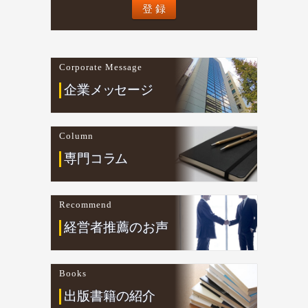
Corporate Message
企業
メ
ッ
セージ
Column
専門コ
ラ
ム
Recommend
経営者推薦のお声
Books
出版書籍の紹介