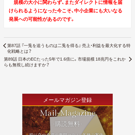
規模の大小に関わらず、またダイレクトに情報を届
けられるようになった今こそ、中小企業にも大いなる
発展への可能性があるのです。
第87話 『一兎を追うものは二兎を得る』 売上・利益を最大化する特
化戦略とは？
第89話 日本のECたった5年で1.6倍に。市場規模 18兆円をこれか
らも無視し続けますか？
メールマガジン登録
Mail-Magazine
-購読無料-
役に立つ今週の専門コラム、各種ご案内、