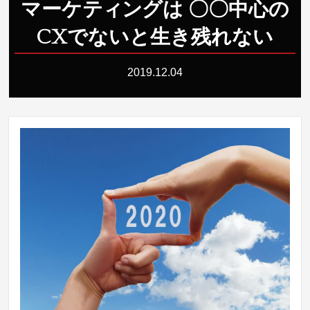
マーケ
テ
ィ
ン
グは 〇〇中心の
CXでないと生き残れない
2019.12.04