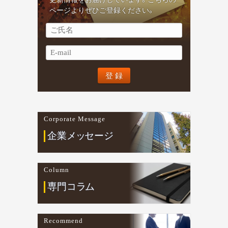
ページよりぜひご登録ください。
Corporate Message
企業
メ
ッ
セージ
Column
専門コ
ラ
ム
Recommend