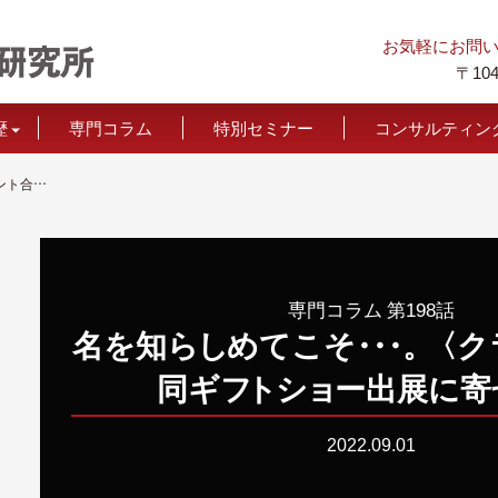
お気軽にお問
〒104
歴
専門コラム
特別セミナー
コンサルティン
お声
価格につい
名を知らしめてこそ・・・。〈クライアント合同ギフトショー出展に寄せて〉
専門コラム 第198話
名を知
ら
し
めてこ
そ
・
・
・
。
〈ク
同ギ
フ
ト
シ
ョ
ー出展に寄
2022.09.01