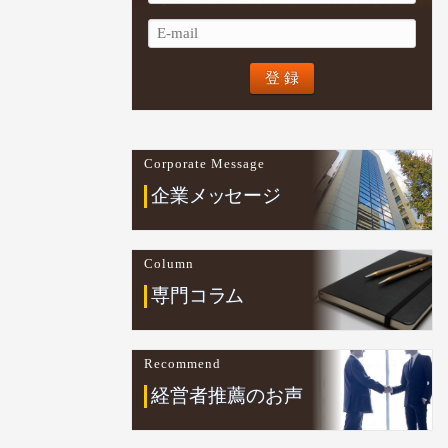
Corporate Message
企業
メ
ッ
セージ
Column
専門コ
ラ
ム
Recommend
経営者推薦のお声