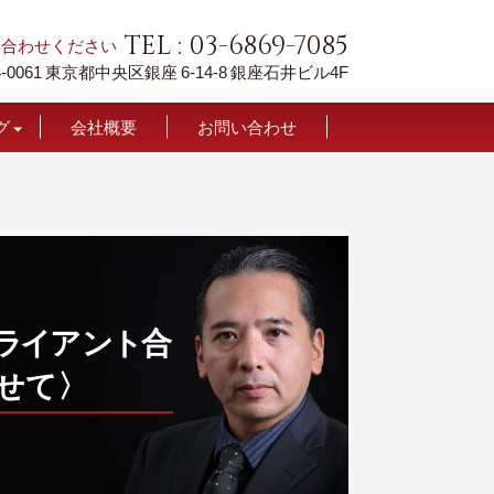
TEL : 03-6869-7085
い合わせください
-0061
東京都中央区銀座 6-14-8
銀座石井ビル4F
グ
会社概要
お問い合わせ
て
ラ
イ
ア
ン
ト
合
せて〉