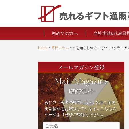
初めての方へ
当社実績&代表経
経営者推薦の
Home
専門コラム
メールマガジン登録
Mail-Magazine
-購読無料-
役に立つ今週の専門コラム、各種ご案内、
更新情報をお届けしています。こちらの
ページよりぜひご登録ください。