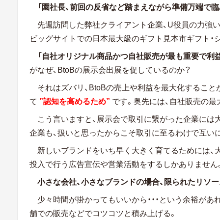
「園社長、前回の反省など踏まえながら準備万端で臨
先週訪問した弊社クライアント企業、U役員の力強い
ビッグサイトでの日本最大級のギフト見本市ギフト・
「自社オリジナル商品かつ自社販売が最も重要で利益
がなぜ、BtoBの展示会出展を促しているのか？
それはズバリ、BtoBの売上や利益を最大化するこ
て
”認知を高めるため”
です。奥先には、自社販売の最
こう言いますと、展示会で取引に繋がった企業には
企業も、扱いと思ったからこそ取引に至るわけで互い
新しいブランドをいち早く大きく育てるためには、
投入で行う広告宣伝や営業活動をするしかありません
小さな会社、小さなブランドの場合、限られたリソー
少々時間が掛かってもいいから・・・という余裕があれ
舗での販売などでコツコツと積み上げる。