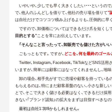
いやいや、少しでも早く大きくしたい・・・というので
で、他人のふんどしを借りて、他社の売り場を借りて
”
は自社だけでコツコツ積み上げるよりも、圧倒的に早
ですので、卸価格についてはできるだけ爪を短くして
目的とする”
ことを常にお伝えしています。
「そんなこと言ったって、卸販売でも儲けた方がいい
ごもっともです。ですが、
どこを、何を最終のゴール
Twitter、Instagram、Facebook、TikTok
いますが、簡単には顧客にはなってくれませんし、地
卸の場合、相手先がすでに売場や顧客を持っている
もらえるのは、特にまだ顧客基盤のない、小さな新し
とで、そこで大きく儲ける必要はなく、できるだけ採用
きない「ブランド認知」の拡大をまずは目指すべきなの
最初は自社1：卸9かもしれません。