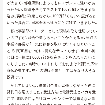
が大きく、都道府県によってもレスポンスに違いがあ
ったため、採算を考えてテストで10万部ほどをまず折
込み、実績が測定しながら、100万部くらいへ広げると
いった具合に、日本全国へ徐々にと広げていきました。
私は事業部のリーダーとして現場を取り仕切ってい
たのですが、競合企業もあったことからある日、当時の
事業本部長が「一気に顧客を取りに行くぞ！」というこ
とで、関東圏を中心に、特別なテストもせず、全国へ同
じ日に一気に1,000万部を折込チラシを入れることに
なりました。当時のコストにしておおよそ1億円の広告
宣伝経費です。中小の通販企業としてはかなり大きな
投資です。
そしていよいよ、事業部全員が緊張しながらも遂に
発刊日を迎えました。受注方法は電話受注とハガキ受
注で、電話受注は自社コールセンターでは賄えない量
と事前に判断し、東京の大きなコールセンターに委託