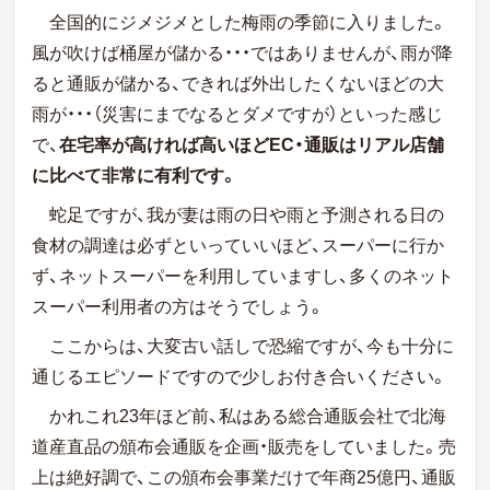
全国的にジメジメとした梅雨の季節に入りました。
風が吹けば桶屋が儲かる・・・ではありませんが、雨が降
ると通販が儲かる、できれば外出したくないほどの大
雨が・・・（災害にまでなるとダメですが）といった感じ
で、
在宅率が高ければ高いほどEC・通販はリアル店舗
に比べて非常に有利です。
蛇足ですが、我が妻は雨の日や雨と予測される日の
食材の調達は必ずといっていいほど、スーパーに行か
ず、ネットスーパーを利用していますし、多くのネット
スーパー利用者の方はそうでしょう。
ここからは、大変古い話しで恐縮ですが、今も十分に
通じるエピソードですので少しお付き合いください。
かれこれ23年ほど前、私はある総合通販会社で北海
道産直品の頒布会通販を企画・販売をしていました。売
上は絶好調で、この頒布会事業だけで年商25億円、通販