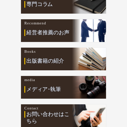
専門コ
ラ
ム
Recommend
経営者推薦のお声
Books
出版書籍の紹介
media
メデ
ィ
ア
・
執筆
Contact
お問い合わせはこ
ちら