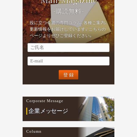
Mail-Magazine
-購読無料-
役に立つ今週の専門コラム、各種ご案内、
更新情報をお届けしています。こちらの
ページよりぜひご登録ください。
Corporate Message
企業
メ
ッ
セージ
Column