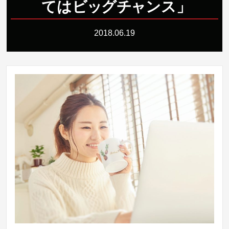
ては
ビ
ッ
グ
チ
ャ
ンス
」
2018.06.19