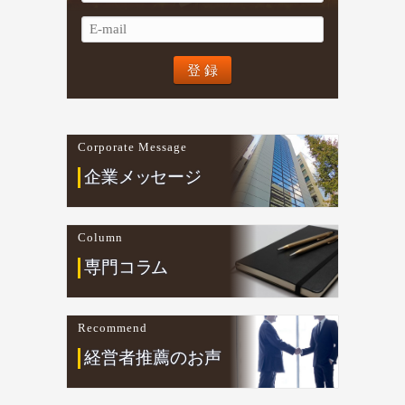
Corporate Message
企業
メ
ッ
セージ
Column
専門コ
ラ
ム
Recommend
経営者推薦のお声